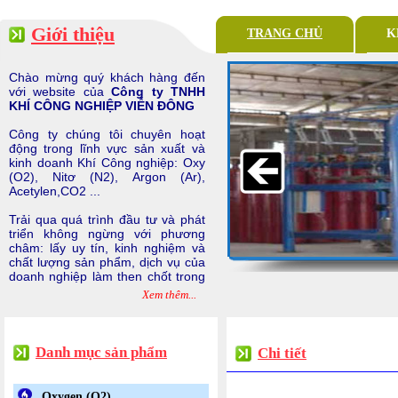
Giới thiệu
TRANG CHỦ
K
Chào mừng quý khách hàng đến
với website của
Công ty TNHH
KHÍ CÔNG NGHIỆP VIỄN ĐÔNG
Công ty chúng tôi chuyên hoạt
động trong lĩnh vực sản xuất và
kinh doanh Khí Công nghiệp: Oxy
(O2), Nitơ (N2), Argon (Ar),
Acetylen,CO2 ...
Trải qua quá trình đầu tư và phát
triển không ngừng với phương
châm: lấy uy tín, kinh nghiệm và
chất lượng sản phẩm, dịch vụ của
doanh nghiệp làm then chốt trong
cạnh tranh, đã và đang phát triển
Xem thêm...
trở thành một doanh nghiệp kinh
doanh hiệu quả, tăng trưởng và
phát triển bền vững.
Danh mục sản phẩm
Chi tiết
Oxygen (O2)